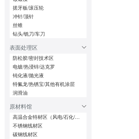
索具、吊环
搓牙板/滚压轮
安装工具区(扳手、铆接工具等)
冲针/顶针
特殊非标件/异型紧固件区
丝锥
一站式配套供货&&服务区（本地上门服务）
钻头/铣刀/车刀
表面处理区
防松胶/密封技术区
电镀/热浸锌/达克罗
钝化液/抛光液
特氟龙/热锈宝/其他有机涂层
润滑油
原材料馆
高温合金特材区（风电/石化/核电）
不锈钢线材区
碳钢线材区