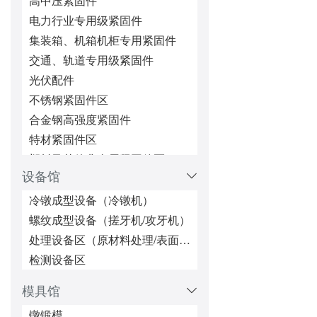
高中压紧固件
电力行业专用级紧固件
集装箱、机箱机柜专用紧固件
交通、轨道专用级紧固件
光伏配件
不锈钢紧固件区
合金钢高强度紧固件
特材紧固件区
塑料及其他非金属紧固件区
设备馆
微型/精密机械配件
超长超大紧固件区
冷镦成型设备（冷镦机）
五金冲压件区
螺纹成型设备（搓牙机/攻牙机）
锁紧/防松紧固件区
处理设备区（原材料处理/表面处理/热处理/防松处理）
铆接紧固件区
检测设备区
焊接类紧固件
模具馆
密封类（密封圈、油封、堵头）
镦锻模