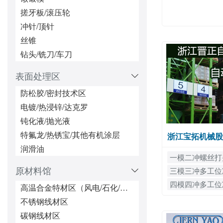
索具、吊环
搓牙板/滚压轮
安装工具区(扳手、铆接工具等)
冲针/顶针
特殊非标件/异型紧固件区
丝锥
一站式配套供货&&服务区（本地上门服务）
钻头/铣刀/车刀
表面处理区
防松胶/密封技术区
电镀/热浸锌/达克罗
钝化液/抛光液
特氟龙/热锈宝/其他有机涂层
浙江宝拓机械股
润滑油
一模二冲螺丝打
原材料馆
三模三冲多工位
四模四冲多工位
高温合金特材区（风电/石化/核电）
不锈钢线材区
碳钢线材区