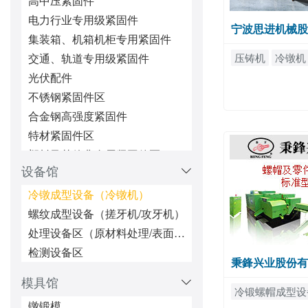
高中压紧固件
电力行业专用级紧固件
宁波思进机械股
集装箱、机箱机柜专用紧固件
压铸机
冷镦机
交通、轨道专用级紧固件
光伏配件
不锈钢紧固件区
合金钢高强度紧固件
特材紧固件区
塑料及其他非金属紧固件区
设备馆
微型/精密机械配件
超长超大紧固件区
冷镦成型设备（冷镦机）
五金冲压件区
螺纹成型设备（搓牙机/攻牙机）
锁紧/防松紧固件区
处理设备区（原材料处理/表面处理/热处理/防松处理）
铆接紧固件区
检测设备区
秉鋒兴业股份有
焊接类紧固件
模具馆
密封类（密封圈、油封、堵头）
冷锻螺帽成型设
镦锻模