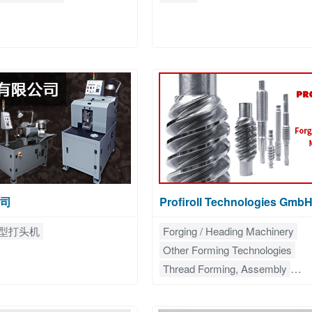
司
Profiroll Technologies Gmb
型打头机
Forging / Heading Machinery
Other Forming Technologies
Thread Forming, Assembly
Tooling, Dies and Punches