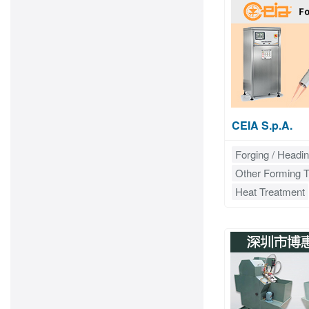
CEIA S.p.A.
Forging / Headi
Other Forming T
Heat Treatment
Coatings
Seal