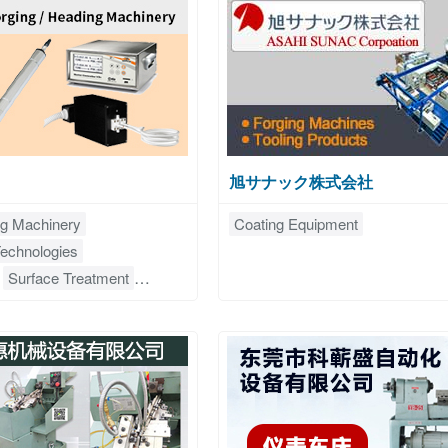
旭サナック株式会社
ng Machinery
Coating Equipment
echnologies
Surface Treatment
ant Systems