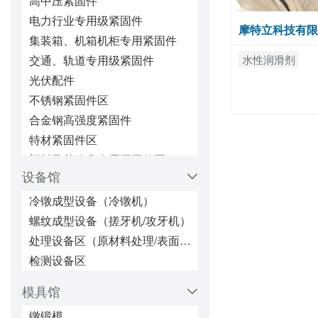
高中压紧固件
电力行业专用级紧固件
摩特立科技有限
集装箱、机箱机柜专用紧固件
水性润滑剂
交通、轨道专用级紧固件
光伏配件
不锈钢紧固件区
合金钢高强度紧固件
特材紧固件区
塑料及其他非金属紧固件区
设备馆
微型/精密机械配件
超长超大紧固件区
冷镦成型设备（冷镦机）
五金冲压件区
螺纹成型设备（搓牙机/攻牙机）
锁紧/防松紧固件区
处理设备区（原材料处理/表面处理/热处理/防松处理）
铆接紧固件区
检测设备区
焊接类紧固件
模具馆
密封类（密封圈、油封、堵头）
镦锻模