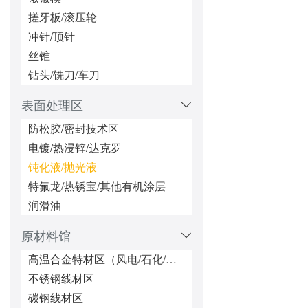
索具、吊环
搓牙板/滚压轮
安装工具区(扳手、铆接工具等)
冲针/顶针
特殊非标件/异型紧固件区
丝锥
一站式配套供货&&服务区（本地上门服务）
钻头/铣刀/车刀
表面处理区
防松胶/密封技术区
电镀/热浸锌/达克罗
钝化液/抛光液
特氟龙/热锈宝/其他有机涂层
润滑油
原材料馆
高温合金特材区（风电/石化/核电）
不锈钢线材区
碳钢线材区