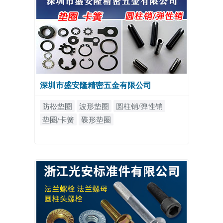
深圳市盛安隆精密五金有限公司
防松垫圈
波形垫圈
圆柱销/弹性销
垫圈/卡簧
碟形垫圈