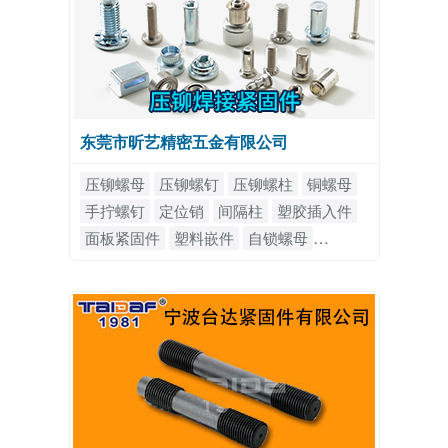
东莞市昕艺精密五金有限公司
压铆螺母
压铆螺钉
压铆螺柱
铜螺母
手拧螺钉
定位销
间隔柱
塑胶插入件
面板紧固件
塑料嵌件
自锁螺母
弹簧螺母
浮动螺母
涨铆螺母柱