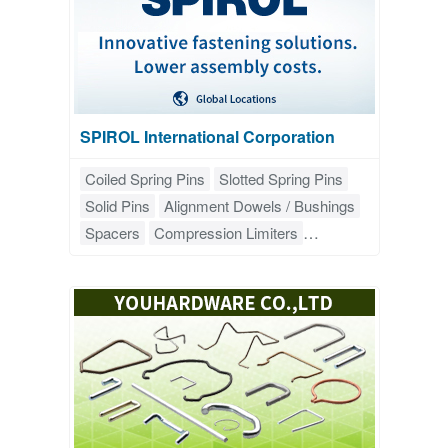
SPIROL International Corporation
Coiled Spring Pins
Slotted Spring Pins
Solid Pins
Alignment Dowels / Bushings
Spacers
Compression Limiters
Threaded Inserts for Plastics
Railroad Nuts
Disc Springs
Precision Shims
Fastener Installation Equipment
Vibratory Feeder Systems