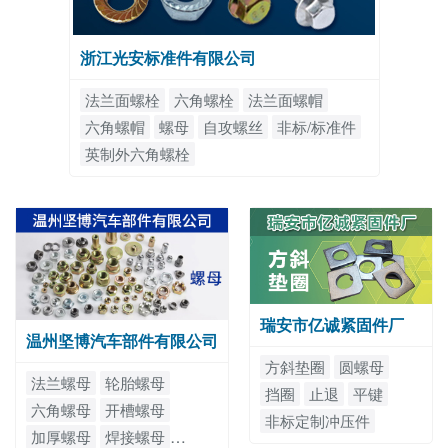
浙江光安标准件有限公司
法兰面螺栓
六角螺栓
法兰面螺帽
六角螺帽
螺母
自攻螺丝
非标/标准件
英制外六角螺栓
瑞安市亿诚紧固件厂
温州坚博汽车部件有限公司
方斜垫圈
圆螺母
法兰螺母
轮胎螺母
挡圈
止退
平键
六角螺母
开槽螺母
非标定制冲压件
加厚螺母
焊接螺母