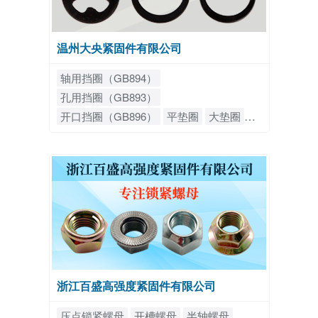
温州大央紧固件有限公司
轴用挡圈（GB894）
孔用挡圈（GB893）
开口挡圈（GB896）
平垫圈
大垫圈
内齿垫圈
外齿垫圈
内多齿垫圈
外多齿垫圈
波形垫圈
锥形垫圈
鞍型垫圈
三波形垫片
六角螺母
螺栓
浙江百盛高强度紧固件有限公司
压点锁紧螺母
开槽螺母
半轴螺母