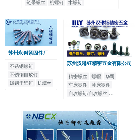
链带螺丝
机螺钉
木螺钉
苏州永创紧固件厂
苏州汉琳钰精密五金有限公司
不锈钢螺钉
不锈钢自攻钉
精密螺丝
螺帽
华司
碳钢干壁钉
机螺丝
车床零件
冲床零件
木螺丝
纤维板钉
自攻螺钉/自攻螺丝
自攻螺钉
链带螺丝
组合螺钉/组合螺丝
机螺钉
木螺钉