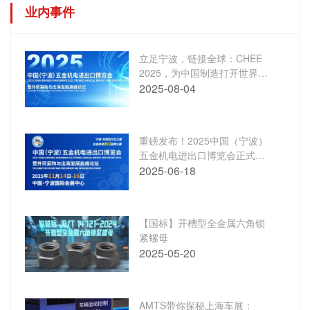
业内事件
立足宁波，链接全球：CHEE
2025，为中国制造打开世界通
道
2025-08-04
重磅发布！2025中国（宁波）
五金机电进出口博览会正式启
动 链接世界·港通全球——打造
2025-06-18
五金机电外贸旗舰展会
【国标】开槽型全金属六角锁
紧螺母
2025-05-20
AMTS带你探秘上海车展：