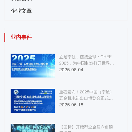
企业文章
业内事件
立足宁波，链接全球：CHEE
2025，为中国制造打开世界通
道
2025-08-04
重磅发布！2025中国（宁波）
五金机电进出口博览会正式启
动 链接世界·港通全球——打造
2025-06-18
五金机电外贸旗舰展会
【国标】开槽型全金属六角锁