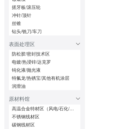
索具、吊环
搓牙板/滚压轮
安装工具区(扳手、铆接工具等)
冲针/顶针
特殊非标件/异型紧固件区
丝锥
一站式配套供货&&服务区（本地上门服务）
钻头/铣刀/车刀
表面处理区
防松胶/密封技术区
电镀/热浸锌/达克罗
钝化液/抛光液
特氟龙/热锈宝/其他有机涂层
润滑油
原材料馆
高温合金特材区（风电/石化/核电）
不锈钢线材区
碳钢线材区