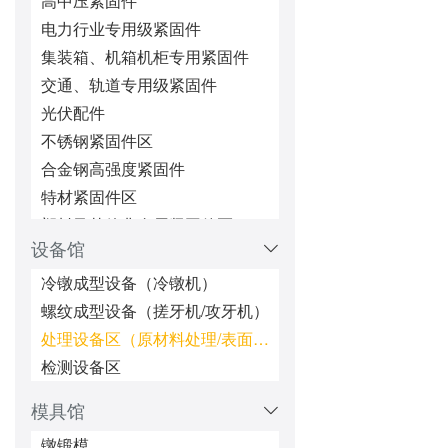
高中压紧固件
电力行业专用级紧固件
集装箱、机箱机柜专用紧固件
交通、轨道专用级紧固件
光伏配件
不锈钢紧固件区
合金钢高强度紧固件
特材紧固件区
塑料及其他非金属紧固件区
设备馆
微型/精密机械配件
超长超大紧固件区
冷镦成型设备（冷镦机）
五金冲压件区
螺纹成型设备（搓牙机/攻牙机）
锁紧/防松紧固件区
处理设备区（原材料处理/表面处理/热处理/防松处理）
铆接紧固件区
检测设备区
焊接类紧固件
模具馆
密封类（密封圈、油封、堵头）
镦锻模