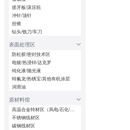
索具、吊环
搓牙板/滚压轮
安装工具区(扳手、铆接工具等)
冲针/顶针
特殊非标件/异型紧固件区
丝锥
一站式配套供货&&服务区（本地上门服务）
钻头/铣刀/车刀
表面处理区
防松胶/密封技术区
电镀/热浸锌/达克罗
钝化液/抛光液
特氟龙/热锈宝/其他有机涂层
润滑油
原材料馆
高温合金特材区（风电/石化/核电）
不锈钢线材区
碳钢线材区