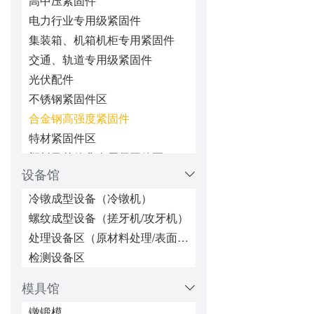
高中压紧固件
电力行业专用级紧固件
集装箱、机箱机柜专用紧固件
交通、轨道专用级紧固件
光伏配件
不锈钢紧固件区
合金钢高强度紧固件
特材紧固件区
塑料及其他非金属紧固件区
设备馆
微型/精密机械配件
超长超大紧固件区
冷镦成型设备（冷镦机）
五金冲压件区
螺纹成型设备（搓牙机/攻牙机）
锁紧/防松紧固件区
处理设备区（原材料处理/表面处理/热处理/防松处理）
铆接紧固件区
检测设备区
焊接类紧固件
模具馆
密封类（密封圈、油封、堵头）
镦锻模